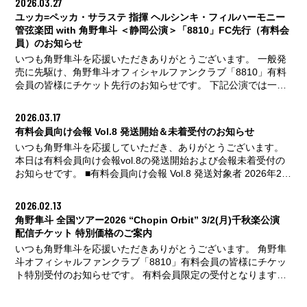
2026.03.27
お客様はぜひこの機会に有料会員へのアップデートをご検討く
ユッカ=ペッカ・サラステ 指揮 ヘルシンキ・フィルハーモニー
ださい。 ▼有料会員へのアップデートはこちら
管弦楽団 with 角野隼斗 ＜静岡公演＞「8810」FC先行（有料会
https://hayatosum.com/8810/ ヘルシンキ・フィルハーモニー管
員）のお知らせ
弦楽団 指揮: ユッカ＝ペッカ・サラステ ピアノ: 角野隼斗 ＜大
いつも角野隼斗を応援いただきありがとうございます。 一般発
阪公演＞ 2026年10月10日(土) 16:00
...続きはこちら
売に先駆け、角野隼斗オフィシャルファンクラブ「8810」有料
会員の皆様にチケット先行のお知らせです。 下記公演では一般
発売に先駆けて、「8810」有料会員向け先行受付(抽選)を実施
いたします。 有料会員限定の受付となりますので、無料会員の
2026.03.17
お客様はぜひこの機会に有料会員へのアップデートをご検討く
有料会員向け会報 Vol.8 発送開始＆未着受付のお知らせ
ださい。 ▼有料会員へのアップデートはこちら
いつも角野隼斗を応援していただき、ありがとうございます。
https://hayatosum.com/8810/ ユッカ=ペッカ・サラステ 指揮 ヘ
本日は有料会員向け会報vol.8の発送開始および会報未着受付の
ルシンキ・フィルハーモニー管弦楽団 with 角野隼斗 ＜静岡公演
お知らせです。 ■有料会員向け会報 Vol.8 発送対象者 2026年2月
＞ 2026年10月16日(金) 19:00開
...続きはこちら
23日(月)23:59までに有料会員へご入会された会員様 ■有料会員
向け会報 未着のお問い合わせ 2026年3月23日(月)までお待ちい
2026.02.13
ただいてもお手元に会報が届かない場合は、 会報未着受付期間
角野隼斗 全国ツアー2026 “Chopin Orbit” 3/2(月)千秋楽公演
内に問い合わせフォームより、下記をご明記の上、ご連絡をお
配信チケット 特別価格のご案内
願いいたします。 会報未着受付期間 2026年3月18日(水)～3月
いつも角野隼斗を応援いただきありがとうございます。 角野隼
31日(火)まで お問い合わせフォーム https://eplus.jp/8810_fc
斗オフィシャルファンクラブ「8810」有料会員の皆様にチケッ
...続きはこちら
ト特別受付のお知らせです。 有料会員限定の受付となりますの
で、無料会員のお客様はぜひこの機会に有料会員へのアップデ
ートをご検討ください。 ▼有料会員へのアップデートはこちら