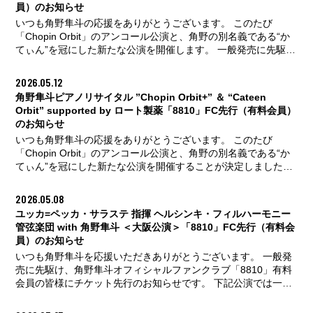
員）のお知らせ
弦楽団 指揮: ユッカ＝ペッカ・サラステ ピアノ: 角野隼斗 ＜長
いつも角野隼斗の応援をありがとうございます。 このたび
野公演＞ 2026年10月17日(土) 14:00
...続きはこちら
「Chopin Orbit」のアンコール公演と、角野の別名義である“か
てぃん”を冠にした新たな公演を開催します。 一般発売に先駆
け、角野隼斗オフィシャルファンクラブ「8810」有料会員の皆
様にチケット2次先行を実施いたします。 有料会員限定の受付
2026.05.12
となりますので、無料会員のお客様はぜひこの機会に有料会員
角野隼斗ピアノリサイタル ”Chopin Orbit+” ＆ “Cateen
へのアップデートをご検討ください。 ▼有料会員へのアップデ
Orbit” supported by ロート製薬「8810」FC先行（有料会員）
ートはこちら https://hayatosum.com/8810/ 角野隼斗 ピアノリ
のお知らせ
サイタル “Chopin Orbit+” supported by ロート製薬 2026年8月
いつも角野隼斗の応援をありがとうございます。 このたび
18
...続きはこちら
「Chopin Orbit」のアンコール公演と、角野の別名義である“か
てぃん”を冠にした新たな公演を開催することが決定しました。
一般発売に先駆け、角野隼斗オフィシャルファンクラブ
「8810」有料会員の皆様にチケット先行を実施いたします。 有
2026.05.08
料会員限定の受付となりますので、無料会員のお客様はぜひこ
ユッカ=ペッカ・サラステ 指揮 ヘルシンキ・フィルハーモニー
の機会に有料会員へのアップデートをご検討ください。 ▼有料
管弦楽団 with 角野隼斗 ＜大阪公演＞「8810」FC先行（有料会
会員へのアップデートはこちら https://hayatosum.com/8810/ 角
員）のお知らせ
野隼斗 ピアノリサイタル “Chopin Orbit+” supported by ロート
いつも角野隼斗を応援いただきありがとうございます。 一般発
製薬 202
...続きはこちら
売に先駆け、角野隼斗オフィシャルファンクラブ「8810」有料
会員の皆様にチケット先行のお知らせです。 下記公演では一般
発売に先駆けて、「8810」有料会員向け先行受付(抽選)を実施
いたします。 有料会員限定の受付となりますので、無料会員の