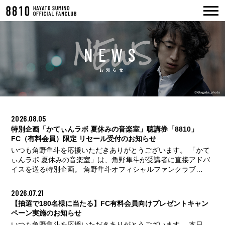
NEWS
NEWS
OFFICIAL WEB
お知らせ
LOGIN
JOIN
2026.08.05
特別企画「かてぃんラボ 夏休みの音楽室」聴講券「8810」
FC（有料会員）限定 リセール受付のお知らせ
いつも角野隼斗を応援いただきありがとうございます。 「かて
ぃんラボ 夏休みの音楽室」は、角野隼斗が受講者に直接アドバ
イスを送る特別企画。 角野隼斗オフィシャルファンクラブ
「8810」有料会員の皆様に聴講券のリセール受付を実施いたし
ます。 ※通常のコンサートとは異なり、角野本人による演奏は
2026.07.21
ございません。演奏を主目的とした公演ではないことをあらか
【抽選で180名様に当たる】FC有料会員向けプレゼントキャン
じめご了承ください。 有料会員限定の受付となりますので、無
ペーン実施のお知らせ
料会員のお客様はぜひこの機会に有料会員へのアップデートを
いつも角野隼斗を応援いただきありがとうございます。 本日