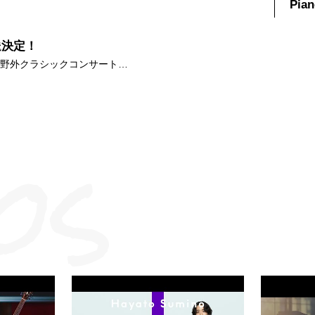
Pian
スケート鍵山優真選手の昨シー
化音源を収録した2枚組のデラッ
ともに、新ジャケット写真と
送決定！
リーヴケース付き仕様）とな
野外クラシックコンサート
 ■リリース情報 角野隼斗
）」にて、角野隼斗が出演し
定しました。本世界を代表する
なステージの模様を、ぜひご
2026年8月30日(日)
p3qlreYn1j/bp/plZgQDLzXE/