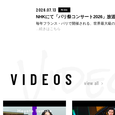
た新曲「Forma（フォルマ）」や、フィギュア
2026.07.13
MEDIA
ズンSP曲「I Wish」を含む5曲の新曲、未CD
クス版です。本日より予約受付がスタートすると
NHKにて「パリ祭コンサート2026」放
全収録曲が公開されました。完全生産限定盤（ス
毎年フランス・パリで開催される、世界最大級の
りますので、ぜひお早めにチェックしてください。
「パリ祭コンサート（ル・コンセール・ド・パリ
...続きはこちら
た公演の模様が、NHKにて放送されることが決
トップアーティストたちが集う、熱狂的で華やか
覧ください。 パリ祭コンサート2026 NHK BSP4K 
23:20〜 NHK BS 2026年8月31日(月) 24:05～
https://www.nhk.jp/g/ts/MRQZZMYKMW/blog/bl/
収録 2026年7月13
VIDEOS
view all