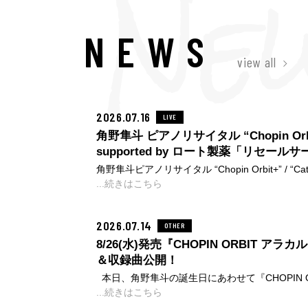
NEWS
view all
2026.07.16
LIVE
角野隼斗 ピアノリサイタル “Chopin Orbit+”
supported by ロート製薬「リセー
角野隼斗ピアノリサイタル “Chopin Orbit+” / “Cateen
ト製薬 公演のチケットは、チケットプラス（旧：T
...続きはこちら
プラトレード」でのリセール対象となっておりま
イトにて、本公演のチケットが定価を大幅に超え
2026.07.14
OTHER
が確認されております。 営利目的での購入及び
す。正規販売窓口以外（SNS、オークション等
8/26(水)発売『CHOPIN ORBIT 
はすべて無効となりますので、ご注意ください。
＆収録曲公開！
に事前にお申込みされたご本人様以外の方がご入
本日、角野隼斗の誕生日にあわせて『CHOPIN O
ケット写真、収録曲が解禁となりました。本作は
...続きはこちら
「ルーヴル美術館展 ルネサンス」の展覧会テー