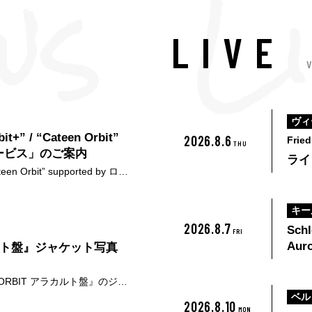
LIVE
v
ヴィ
 / “Cateen Orbit”
2026.8.6
Fried
THU
ルサービス」のご案内
ライン
 Orbit” supported by ロー
ixplus）が運営する「チケ
す。 現在、チケット転売サ
キー
る価格で転売されている状況
2026.8.7
Schl
不正転売は禁止としておりま
FRI
）で購入・譲渡されたチケット
Auro
アラカルト盤』ジャケット写真
 また、代表者・同行者とも
場す
RBIT アラカルト盤』のジャ
、今年9月より開催される
ベル
2026.8.10
マ曲として角野が書き下ろし
MON