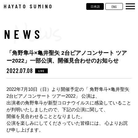
HAYATO SUMINO
ENG
日本語
TOP
NEWS
NEWS
LIVE
「角野隼斗×亀井聖矢 2台ピアノコンサート ツア
VIDEOS
ー2022」一部公演、開催見合わせのお知らせ
BIOGRAPHY
2022.07.08
LIVE
DISCOGRAPHY
2022年7月10日（日）より開催予定の「 角野隼斗×亀井聖矢
2台ピアノコンサート ツアー2022」 公演は、
CONTACT
出演者の角野隼斗が新型コロナウイルスに感染していること
が判明いたしましたので、下記の公演に関して、
開催を見合わせることとなりました。
公演を楽しみにしてくださっていた皆様には、 心よりお詫
び申し上げます。