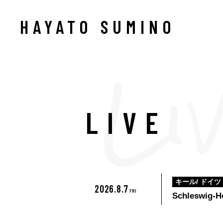
HAYATO SUMINO
LIVE
キール/ ドイツ
2026.8.7
FRI
Schleswig-Ho