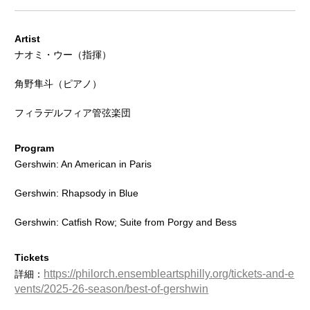
Artist
ナオミ・ウー（指揮）
角野隼斗（ピアノ）
フィラデルフィア管弦楽団
Program
Gershwin: An American in Paris
Gershwin: Rhapsody in Blue
Gershwin: Catfish Row; Suite from Porgy and Bess
Tickets
https://philorch.ensembleartsphilly.org/tickets-and-e
詳細：
vents/2025-26-season/best-of-gershwin