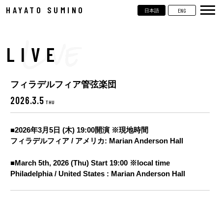
HAYATO SUMINO
ENG
日本語
TOP
NEWS
LIVE
LIVE
フィラデルフィア管弦楽団
VIDEOS
2026.3.5
THU
BIOGRAPHY
■2026年3月5日 (木) 19:00開演 ※現地時間
DISCOGRAPHY
フィラデルフィア / アメリカ: Marian Anderson Hall
CONTACT
■March 5th, 2026 (Thu) Start 19:00 ※local time
Philadelphia / United States : Marian Anderson Hall