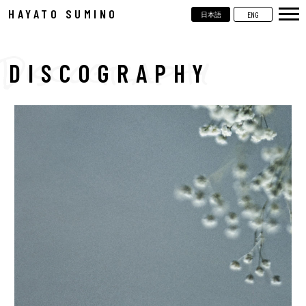
HAYATO SUMINO
ENG
日本語
TOP
NEWS
DISCOGRAPHY
LIVE
VIDEOS
BIOGRAPHY
DISCOGRAPHY
CONTACT