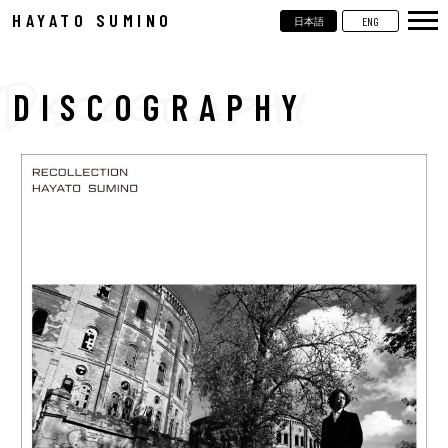
HAYATO SUMINO
ENG
日本語
TOP
NEWS
DISCOGRAPHY
LIVE
VIDEOS
BIOGRAPHY
DISCOGRAPHY
CONTACT