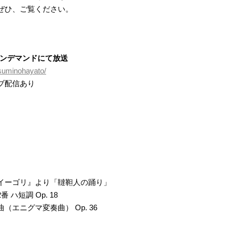
ぜひ、ご覧ください。
オンデマンドにて放送
suminohayato/
ブ配信あり
）
イーゴリ』より「韃靼人の踊り」
ハ短調 Op. 18
エニグマ変奏曲） Op. 36