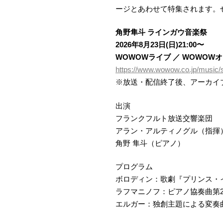
ージとあわせて特集されます。
角野隼斗 ラインガウ音楽祭
2026年8月23日(日)21:00〜
WOWOWライブ ／ WOWOW
https://www.wowow.co.jp/music/
※放送・配信終了後、アーカイ
出演
フランクフルト放送交響楽団
アラン・アルティノグル（指揮
角野 隼斗（ピアノ）
プログラム
ボロディン：歌劇『プリンス・
ラフマニノフ：ピアノ協奏曲第2番 
エルガー：独創主題による変奏曲（