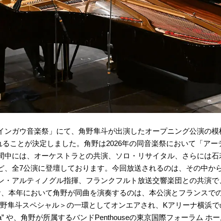
インガウ音楽祭」にて、角野隼斗が出演したオープニング公演の模様
れることが決定しました。角野は2026年の同音楽祭において「ア
間中には、オーケストラとの共演、ソロ・リサイタル、さらには石
、全7公演に登壇しております。今回放送されるのは、その中から2
ン・アルティノグル指揮、フランクフルト放送交響楽団との共演で
お、本年において角野が同曲を演奏するのは、本公演とフランスで
角野隼斗スペシャル＞の一環としてオンエアされ、Kアリーナ横浜
Arena” や、角野が所属するバンドPenthouseの東京国際フォーラ