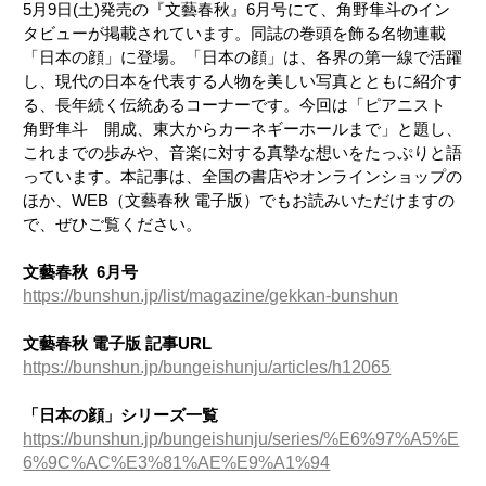
5月9日(土)発売の『文藝春秋』6月号にて、角野隼斗のイン
タビューが掲載されています。同誌の巻頭を飾る名物連載
「日本の顔」に登場。「日本の顔」は、各界の第一線で活躍
し、現代の日本を代表する人物を美しい写真とともに紹介す
る、長年続く伝統あるコーナーです。今回は「ピアニスト
角野隼斗 開成、東大からカーネギーホールまで」と題し、
これまでの歩みや、音楽に対する真摯な想いをたっぷりと語
っています。本記事は、全国の書店やオンラインショップの
ほか、WEB（文藝春秋 電子版）でもお読みいただけますの
で、ぜひご覧ください。
文藝春秋 6月号
https://bunshun.jp/list/magazine/gekkan-bunshun
文藝春秋 電子版 記事URL
https://bunshun.jp/bungeishunju/articles/h12065
「日本の顔」シリーズ一覧
https://bunshun.jp/bungeishunju/series/%E6%97%A5%E
6%9C%AC%E3%81%AE%E9%A1%94