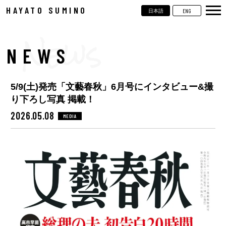
HAYATO SUMINO
ENG
日本語
TOP
NEWS
NEWS
LIVE
5/9(土)発売「文藝春秋」6月号にインタビュー&撮
VIDEOS
り下ろし写真 掲載！
BIOGRAPHY
2026.05.08
MEDIA
DISCOGRAPHY
CONTACT