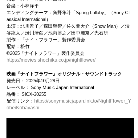
音楽：小林洋平
エンディングテーマ：角野隼斗「Spring Lullaby」（Sony Cl
assical International）
出演：北川景子／森田望智／佐久間大介（Snow Man）／渋
谷龍太／渋川清彦／池内博之／田中麗奈／光石研
製作：「ナイトフラワー」製作委員会
配給：松竹
©2025「ナイトフラワー」製作委員会
https://movies.shochiku.co.jp/nightflower/
映画『ナイトフラワー』オリジナル・サウンドトラック
発売日： 2025年10月29日
レーベル： Sony Music Japan International
品番： SICX-30255
配信リンク：
https://sonymusicjapan.lnk.to/NightFlower_Y
oheiKobayashi