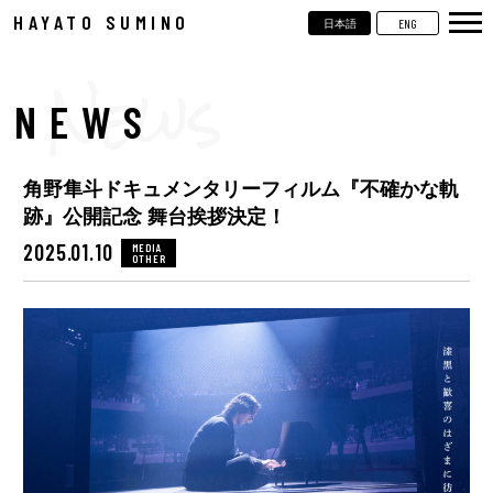
HAYATO SUMINO
ENG
日本語
TOP
NEWS
NEWS
LIVE
角野隼斗ドキュメンタリーフィルム『不確かな軌
VIDEOS
跡』公開記念 舞台挨拶決定！
BIOGRAPHY
2025.01.10
MEDIA
OTHER
DISCOGRAPHY
CONTACT