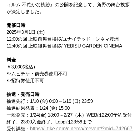
ィルム 不確かな軌跡』の公開を記念して、角野の舞台挨拶
が決定しました。
開催日時
2025年3月1日 (土)
12:00の回 上映前舞台挨拶/ユナイテッド・シネマ豊洲
12:40の回 上映後舞台挨拶/ YEBISU GARDEN CINEMA
料金
￥3,000(税込)
※ムビチケ・前売券使用不可​
※招待券使用不可
抽選・発売日時
抽選先行：1/10 (金) 0:00～1/19 (日) 23:59
抽選結果発表：1/24 (金) 15:00
一般発売：1/24(金) 18:00～2/27（木）WEBは22:00予約受付
終了、23:00入金終了、Loppiは23:59まで
受付詳細：
https://l-tike.com/cinema/mevent/?mid=742667