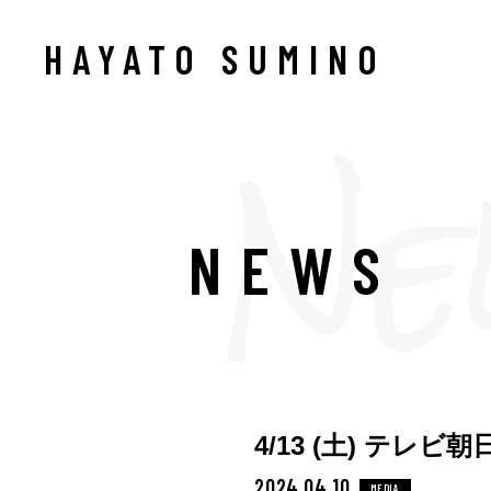
HAYATO SUMINO
NEWS
4/13 (土) テ
2024.04.10
MEDIA