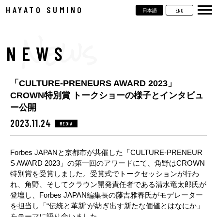
HAYATO SUMINO
ENG
日本語
TOP
NEWS
NEWS
LIVE
「CULTURE-PRENEURS AWARD 2023」
VIDEOS
CROWN特別賞 トークショーの様子とインタビュ
BIOGRAPHY
ー公開
2023.11.24
MEDIA
DISCOGRAPHY
Forbes JAPANと京都市が共催した「CULTURE-PRENEUR
CONTACT
S AWARD 2023」の第一回のアワードにて、角野はCROWN
特別賞を受賞しました。受賞式でトークセッションが行わ
れ、角野、そしてクラウン開発責任者である清水竜太郎氏が
登壇し、Forbes JAPAN編集長の藤吉雅春氏がモデレーター
を担当し「“伝統と革新“が紡ぎ出す新たな価値とはなにか」
をテーマに語り合いました。