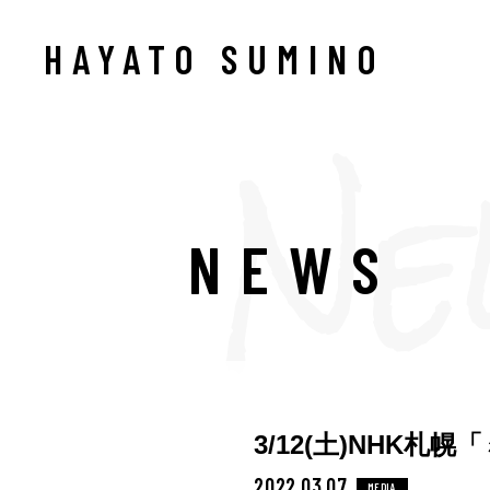
HAYATO SUMINO
NEWS
3/12(土)NHK
2022.03.07
MEDIA