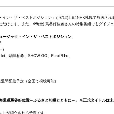
イン・ザ・ベストポジション」が3/12(土)にNHK札幌で放送され
だけます。また、4/8(金) 蔦谷好位置さんの特集番組でもダイジ
「ミュージック・イン・ザ・ベストポジション」
5
ー）
milet、駒津柚希、SHOW-GO、Furui Riho、
1週間配信予定（全国で視聴可能）
「北海道道蔦谷好位置～ふるさと札幌とともに～」※正式タイトルは未
ストが紹介される予定です。