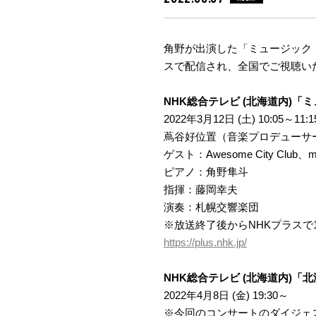
角野が出演した「ミュージック・
スで配信され、全国でご視聴いた
NHK総合テレビ (北海道内)
2022年3月12日 (土) 10:05～11:1
蔦谷好位置（音楽プロデューサ
ゲスト：Awesome City Club、
ピアノ：角野隼斗
指揮：藤岡幸夫
演奏：札幌交響楽団
※放送終了後からNHKプラスで
https://plus.nhk.jp/
NHK総合テレビ (北海道内)
2022年4月8日 (金) 19:30～
※今回のコンサートのダイジェ