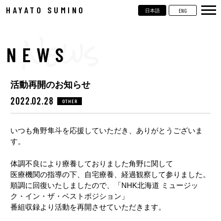
HAYATO SUMINO
ENG
日本語
TOP
NEWS
NEWS
LIVE
活動再開のお知らせ
VIDEOS
2022.02.28
OTHER
BIOGRAPHY
いつも角野隼斗を応援していただき、ありがとうございま
DISCOGRAPHY
す。
CONTACT
体調不良により療養しておりました角野に関して
医療機関の指導の下、自宅療養、経過観察して参りました。
順調に回復いたしましたので、「NHK北海道 ミュージッ
ク・イン・ザ・ベストポジション」
番組収録より活動を再開させていただきます。