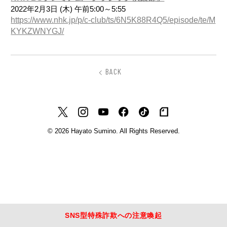
2022年2月3日 (木) 午前5:00～5:55
https://www.nhk.jp/p/c-club/ts/6N5K88R4Q5/episode/te/M
KYKZWNYGJ/
BACK
© 2026 Hayato Sumino. All Rights Reserved.
SNS型特殊詐欺への注意喚起