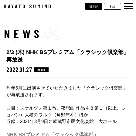
HAYATO SUMINO
ENG
日本語
TOP
NEWS
NEWS
LIVE
2/3 (木) NHK BSプレミアム「クラシック倶楽部」
VIDEOS
再放送
BIOGRAPHY
2022.01.27
MEDIA
DISCOGRAPHY
昨年6月に出演させていただきました「クラシック俱楽部」
が再放送されます。
CONTACT
曲目：スケルツォ第１番、夜想曲 作品４８第１（以上、シ
ョパン）大猫のワルツ（角野隼斗）ほか
収録：2021年3月9日＠武蔵野市民文化会館 大ホール
NHK BSプレミアム「クラシック倶楽部」